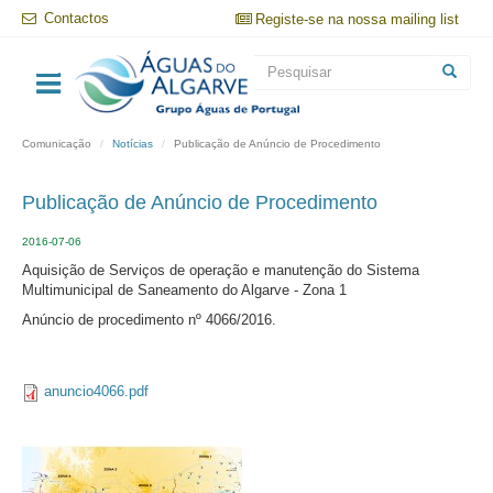
Passar
Contactos
Registe-se na nossa mailing list
para
o
Formulário
conteúdo
principal
de
Pesquisar
pesquisa
Comunicação
Notícias
Publicação de Anúncio de Procedimento
Publicação de Anúncio de Procedimento
2016-07-06
Aquisição de Serviços de operação e manutenção do Sistema
Multimunicipal de Saneamento do Algarve - Zona 1
Anúncio de procedimento nº 4066/2016.
anuncio4066.pdf