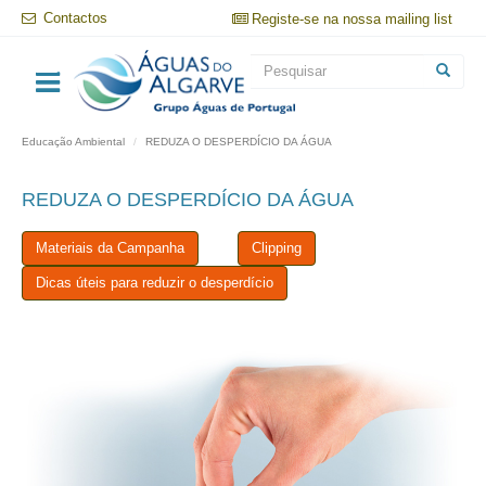
Passar
Contactos
Registe-se na nossa mailing list
para
o
Formulário
conteúdo
principal
de
Pesquisar
pesquisa
Educação Ambiental
REDUZA O DESPERDÍCIO DA ÁGUA
REDUZA O DESPERDÍCIO DA ÁGUA
Materiais da Campanha
Clipping
Dicas úteis para reduzir o desperdício