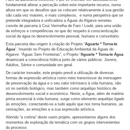
fundamental alterar a perceção sobre este importante recurso, numa
altura em que os desafios que se colocam relativamente à sua gestão
são cada vez maiores, e mais complexos, e numa perspetiva que se
pretende integradora e unificadora a Águas do Algarve remeteu
convite de parceria à Cruz Vermelha de Faro / Loulé, para uma união
de esforços e competências no que diz respeito à conscientização
social da água no desenvolvimento pessoal, humano e comunitário.
Esta parceria deu origem à criação do Projeto “
Aguarte * Torna-te
Água
”. Inserido no Projeto de Educação Ambiental da Águas do
Algarve: “Águas Sem Fronteiras”, o Projeto “
Aguarte * Torna-te Água
dinamizará a consciência hídrica junto de vários públicos: Jovens,
Adultos, Sénior e comunidade em geral.
De carácter inovador, este projeto prevê a utilização de diversas
formas de expressão artística como meio transmissor da mensagem
de preservação da água e o seu valor intrínseco à vida humana, não
só no sentido biológico, mas também como arquétipo histórico de
desenvolvimento social e económico. Neste, a Água, além de matéria
prima essencial à vida humana, surge como elemento arquétipo ligado
às emoções, conectando-se a tudo aquilo que nos torna humanos, as
sensações, as emoções e a sua expressão artística.
Abrindo “a cortina” deste vasto projeto, apresentamos alguns dos
momentos de exploração da temática com os grupos intervenientes
do processo: