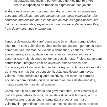
espetáculo que incluirá performance de movimento e voz,
teatro e exposição de trabalhos expressivos dos jovens.
A Água está na origem da vida. Das Águas uterinas às águas das
cascatas cristalinas, dos rios pulsantes aos lagos espelhados, dos
pântanos misteriosos até à imensidão do mar, as águas podem ser
calmas e translúcidas, espelhando o céu ou ser agitadas e revoltas,
fruto de tempestades e tormentas.
Tendo a Delegação de Faro/ Loulé atuação em duas comunidades
distintas, e com valências na área social que passam por vários eixos
como famílias, vítimas de violência doméstica, crianças, jovens,
adolescentes, idosos, dependentes e vários projetos sociais a
decorrer nos mais diversos contextos sociais, este Projeto surge com
naturalidade, integrado com os objetivos estabelecidos pela
Comunicação e Educação Ambiental da Águas do Algarve no sentido
de investir em ações de conscientização que despertem novos
valores, tanto individuais quanto coletivos, em todos os estratos
sociais da comunidade, onde se incluem os mais desfavorecidos,
muitas vezes de mais difícil acesso.
Como instituição humanitária não governamental, com valores que
prezam pela defesa da vida, da saúde e dignidade humana, a Cruz
Vermelha presta assistência humanitária e social aos mais
vulneráveis, garantindo a resposta às necessidades locais de todos