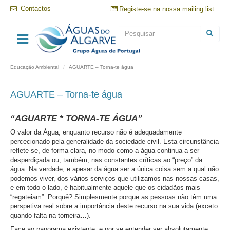
Passar
Contactos
Registe-se na nossa mailing list
para
o
Formulário
conteúdo
principal
de
Pesquisar
pesquisa
Educação Ambiental
AGUARTE – Torna-te água
AGUARTE – Torna-te água
“AGUARTE * TORNA-TE ÁGUA”
O valor da Água, enquanto recurso não é adequadamente
percecionado pela generalidade da sociedade civil. Esta circunstância
reflete-se, de forma clara, no modo como a água continua a ser
desperdiçada ou, também, nas constantes críticas ao “preço” da
água. Na verdade, e apesar da água ser a única coisa sem a qual não
podemos viver, dos vários serviços que utilizamos nas nossas casas,
e em todo o lado, é habitualmente aquele que os cidadãos mais
“regateiam”. Porquê? Simplesmente porque as pessoas não têm uma
perspetiva real sobre a importância deste recurso na sua vida (exceto
quando falta na torneira…).
Face ao panorama existente, e por se entender ser absolutamente