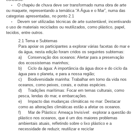
◦ O chapéu de chuva deve ser transformado numa obra de arte
ou maquete, representando a temática “A Água e o Mar”, numa das
categorias apresentadas, no ponto 2.1
◦ Devem ser utilizadas técnicas de arte sustentável, incentivando
o uso de materiais reciclados ou reutilizados, como plástico, papel,
tecidos, entre outros.
2.1 Tema e Subtemas
Para apoiar os participantes a explorar várias facetas do mar e
da água, nesta edição foram cridos os seguintes subtemas:
a) Conservação dos oceanos: Alertar para a preservação
dos ecossistemas marinhos;
b) Ciclo da água: A importância da água doce e do ciclo da
água para o planeta, e para a nossa região;
c) Biodiversidade marinha: Trabalhar em torno da vida nos
oceanos, como peixes, corais, e outras espécies.
d) Tradições marítimas: Focar em temas culturais, como
pesca, lendas do mar, e embarcações.
e) Impacto das mudanças climáticas no mar: Destacar
como as alterações climáticas estão a afetar os oceanos.
f) Mar de Plástico: Ameaça Invisível: explorar a questão do
plástico nos oceanos, que é um dos maiores problemas
ambientais atuais, refletindo sobre o lixo plástico e a
necessidade de reduzir, reutilizar e reciclar