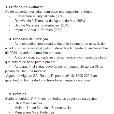
3. Critérios de Avaliação
As obras serão avaliadas com base nos seguintes critérios:
◦ Criatividade e Originalidade (30%)
◦ Relevância à Temática da Água e do Mar (30%)
◦ Uso de Materiais Sustentáveis (20%)
◦ Impacto Visual e Estético (20%)
4. Processo de Inscrição
◦ As instituições interessadas deverão inscrever-se através do
email:
comunicacao.ada@adp.pt
até à data limite de 30 de Novembro
de 2024, usando o formulário em anexo.
◦ Após a inscrição, cada instituição receberá o chapéu de chuva
que servirá de base para o projeto.
◦ As obras finalizadas deverão ser entregues até ao dia 31 de
janeiro de 2025, na morada:
Águas do Algarve SA, Rua do Repouso, nº 10, 8000-302 Faro,
garantindo o bom estado do trabalho entregue a concurso.
5. Prémios
Serão atribuídos 1º Prémios em todas as seguintes categorias:
◦ Obra Mais Criativa
◦ Melhor Uso de Materiais Sustentáveis
◦ Mensagem Mais Poderosa