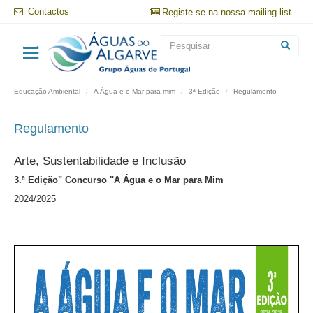
Passar
Contactos
Registe-se na nossa mailing list
para
o
Formulário
conteúdo
principal
de
Pesquisar
pesquisa
Educação Ambiental
A Água e o Mar para mim
3ª Edição
Regulamento
Regulamento
Arte, Sustentabilidade e Inclusão
3.ª Edição" Concurso "A Água e o Mar para Mim
2024/2025