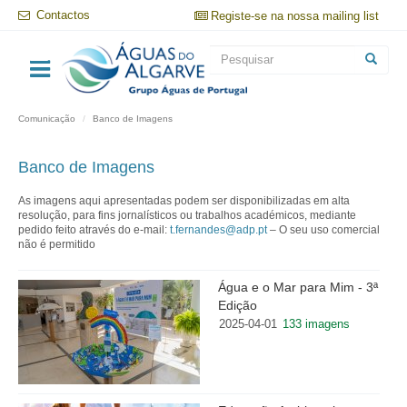
Passar
Contactos
Registe-se na nossa mailing list
para
o
Formulário
conteúdo
principal
de
Pesquisar
pesquisa
Comunicação
Banco de Imagens
Banco de Imagens
As imagens aqui apresentadas podem ser disponibilizadas em alta
resolução, para fins jornalísticos ou trabalhos académicos, mediante
pedido feito através do e-mail:
t.fernandes@adp.pt
– O seu uso comercial
não é permitido
Água e o Mar para Mim - 3ª
Edição
2025-04-01
133 imagens