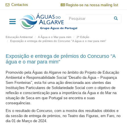
Passar
Contactos
Registe-se na nossa mailing list
para
o
Formulário
conteúdo
principal
de
Pesquisar
pesquisa
Educação Ambiental
A Água e o Mar para mim
2ª Edição
Exposição e entrega de prémios do Concurso "A água e o mar para mim"
Exposição e entrega de prémios do Concurso "A
água e o mar para mim"
Promovido pela Águas do Algarve no âmbito do Projeto de Educação
Ambiental e Responsabilidade Social “Desafio da Água – Poupança
Sem Fronteiras”, esta foi uma ação direcionada aos utentes das
Instituições Particulares de Solidariedade Social com o objetivo de
reflexão e conscientização para a importância da Água e do Mar na
situação de Seca em que Portugal se encontra e suas
consequências.
Eis o resultado do Concurso, com a mostra dos resultados obtidos e
da sessão de entrega de prémios, no Teatro das Figuras, em Faro, no
dia 01 de Março de 2024.