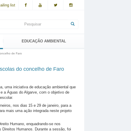
ling list
Formulário
de
Pesquisar
pesquisa
EDUCAÇÃO AMBIENTAL
concelho de Faro
escolas do concelho de Faro
ua, uma iniciativa de educação ambiental que
e e a Águas do Algarve, com o objetivo de
escolar.
eiros, nos dias 15 e 29 de janeiro, para a
para mais uma ação integrada neste projeto
Direito Humano, enquadrando-se nos
s Direitos Humanos. Durante a sessão, foi