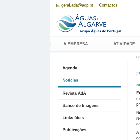
Passar
geral.ada@adp.pt
Contactos
para
o
conteúdo
principal
A EMPRESA
ATIVIDADE
Co
Agenda
P
Notícias
20
Em
Revista AdA
re
pr
Banco de Imagens
No
Links úteis
re
ed
Publicações
A
c