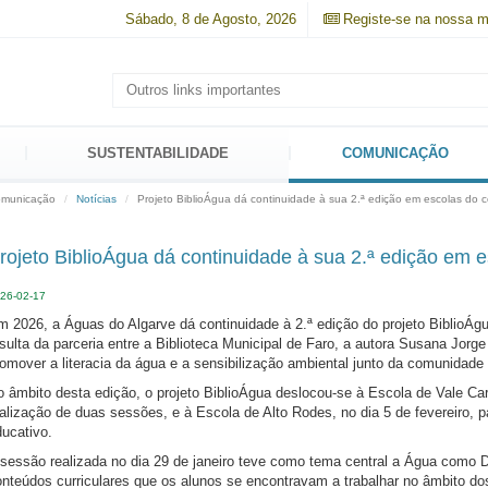
Sábado, 8 de Agosto, 2026
Registe-se na nossa mai
SUSTENTABILIDADE
COMUNICAÇÃO
municação
Notícias
Projeto BiblioÁgua dá continuidade à sua 2.ª edição em escolas do 
rojeto BiblioÁgua dá continuidade à sua 2.ª edição em 
26-02-17
 2026, a Águas do Algarve dá continuidade à 2.ª edição do projeto BiblioÁg
sulta da parceria entre a Biblioteca Municipal de Faro, a autora Susana Jorg
omover a literacia da água e a sensibilização ambiental junto da comunidade 
 âmbito desta edição, o projeto BiblioÁgua deslocou-se à Escola de Vale Carn
alização de duas sessões, e à Escola de Alto Rodes, no dia 5 de fevereiro, 
ucativo.
 sessão realizada no dia 29 de janeiro teve como tema central a Água como 
onteúdos curriculares que os alunos se encontravam a trabalhar no âmbito do