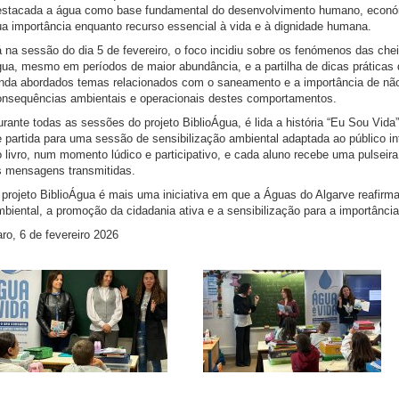
estacada a água como base fundamental do desenvolvimento humano, económi
ua importância enquanto recurso essencial à vida e à dignidade humana.
 na sessão do dia 5 de fevereiro, o foco incidiu sobre os fenómenos das ch
ua, mesmo em períodos de maior abundância, e a partilha de dicas práticas d
nda abordados temas relacionados com o saneamento e a importância de não d
onsequências ambientais e operacionais destes comportamentos.
rante todas as sessões do projeto BiblioÁgua, é lida a história “Eu Sou Vida
 partida para uma sessão de sensibilização ambiental adaptada ao público i
 livro, num momento lúdico e participativo, e cada aluno recebe uma pulseira
s mensagens transmitidas.
 projeto BiblioÁgua é mais uma iniciativa em que a Águas do Algarve reafi
biental, a promoção da cidadania ativa e a sensibilização para a importânci
ro, 6 de fevereiro 2026