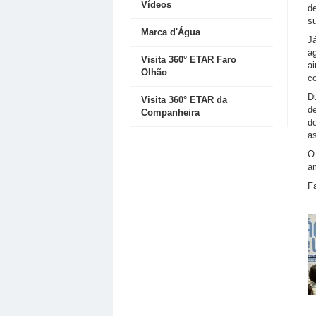
Vídeos
d
s
Marca d'Água
Já
ág
Visita 360° ETAR Faro
ai
Olhão
c
Du
Visita 360° ETAR da
de
Companheira
do
a
O
am
Fa