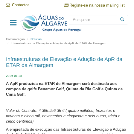
Passar
Contactos
Registe-se na nossa mailing list
para
o
Formulário
conteúdo
principal
de
Pesquisar
pesquisa
Comunicação
Notícias
Infraestruturas de Elevação e Adução de ApR da ETAR da Almargem
Infraestruturas de Elevação e Adução de ApR da
ETAR da Almargem
2026-01-28
A ApR produzida na ETAR de Almargem será destinada aos
campos de golfe Benamor Golf, Quinta da Ria Golf e Quinta de
Cima Golf.
Valor do Contrato: 4.395.956,35 € ( quatro milhões, trezentos e
noventa e cinco mil, novecentos e cinquenta e seis euros, trinta e
cinco cêntimos)
A empreitada de execução das Infraestruturas de Elevação e Adução