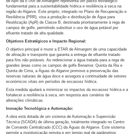
de ApR da ETAR de Almargem representa um passo estratégico
fundamental para a sustentabilidade hídrica e resiliência à seca na
região do Algarve. Este projeto, integrado no Plano de Recuperação e
Resiliência (PRR), visa a produção e distribuição de Água para
Reutilização (ApR) de Classe B, destinada prioritariamente à rega de
campos de golfe, permitindo substituir o uso de água potável por
efluente tratado de alta qualidade.
Objetivos Estratégicos e Impacto Regional:
O objetivo principal é munir a ETAR de Almargem de uma capacidade
de afinação e transporte que garanta a entrega de efluente tratado
para fins não potáveis. Ao redirecionar a água tratada para a rega de
grandes áreas como os campos de golfe Benamor, Quinta da Ria e
Quinta de Cima, a Águas do Algarve promove a preservação das
reservas naturais de água doce e assegura a continuidade de setores
económicos vitais em períodos de escassez hídrica.
Esta medida ajudará a minimizar os impactos da escassez hídrica e a
fortalecer a resiliência à seca, em resposta aos cenários de
alterações climáticas.
Inovação Tecnológica e Automação:
A obra está dotada de um sistema de Automação e Supervisão
Técnica (SCADA) de última geração, totalmente integrado no Centro
de Comando Centralizado (CCC) da Águas do Algarve. Este sistema
permite a monitorização remota e em tempo real de parâmetros