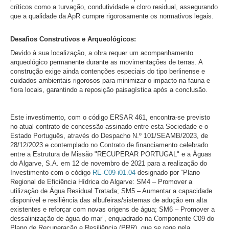
críticos como a turvação, condutividade e cloro residual, assegurando
que a qualidade da ApR cumpre rigorosamente os normativos legais.
Desafios Construtivos e Arqueológicos:
Devido à sua localização, a obra requer um acompanhamento
arqueológico permanente durante as movimentações de terras. A
construção exige ainda contenções especiais do tipo berlinense e
cuidados ambientais rigorosos para minimizar o impacto na fauna e
flora locais, garantindo a reposição paisagística após a conclusão.
Este investimento, com o código ERSAR 461, encontra-se previsto
no atual contrato de concessão assinado entre esta Sociedade e o
Estado Português, através do Despacho N.º 101/SEAMB/2023, de
28/12/2023 e contemplado no Contrato de financiamento celebrado
entre a Estrutura de Missão "RECUPERAR PORTUGAL" e a Águas
do Algarve, S.A. em 12 de novembro de 2021 para a realização do
Investimento com o código
RE-C09-i01.04
designado por “Plano
Regional de Eficiência Hídrica do Algarve: SM4 – Promover a
utilização de Água Residual Tratada; SM5 – Aumentar a capacidade
disponível e resiliência das albufeiras/sistemas de adução em alta
existentes e reforçar com novas origens de água; SM6 – Promover a
dessalinização de água do mar”, enquadrado na Componente C09 do
Plano de Recuperação e Resiliência (PRR), que se rege pela