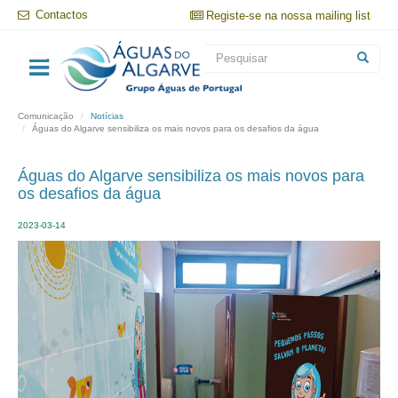
Passar
Contactos
Registe-se na nossa mailing list
para
o
Formulário
conteúdo
principal
de
Pesquisar
pesquisa
Comunicação
Notícias
Águas do Algarve sensibiliza os mais novos para os desafios da água
Águas do Algarve sensibiliza os mais novos para
os desafios da água
2023-03-14